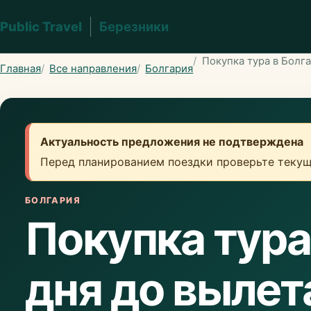
Public Travel
Березники
Покупка тура в Болга
Главная
Все направления
Болгария
Актуальность предложения не подтверждена
Перед планированием поездки проверьте текущ
БОЛГАРИЯ
Покупка тура
дня до вылет