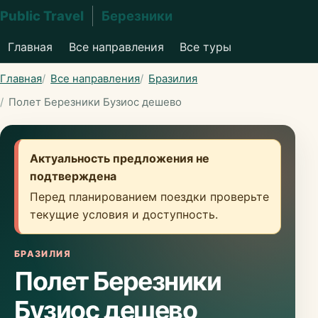
Public Travel
Березники
Главная
Все направления
Все туры
Главная
Все направления
Бразилия
Полет Березники Бузиос дешево
Актуальность предложения не
подтверждена
Перед планированием поездки проверьте
текущие условия и доступность.
БРАЗИЛИЯ
Полет Березники
Бузиос дешево