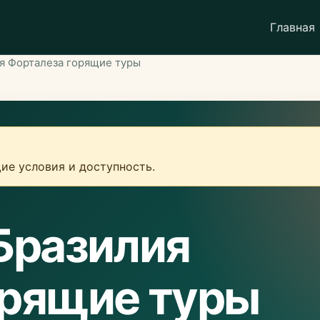
Главная
я Форталеза горящие туры
ие условия и доступность.
Бразилия
орящие туры