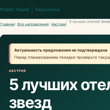
Public Travel
Березники
5 лучших отелей Зееф
Главная
Все направления
Австрия
Актуальность предложения не подтверждена
Перед планированием поездки проверьте текущ
АВСТРИЯ
5 лучших оте
звезд