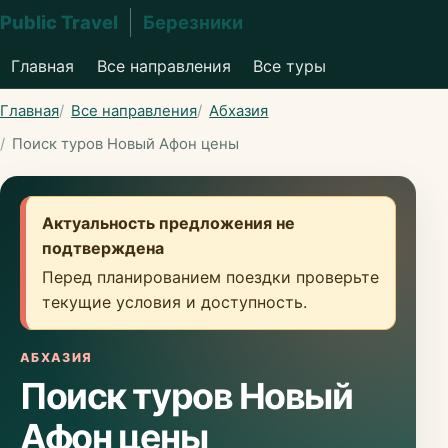
Public Travel
Березники
Главная
Все направления
Все туры
Главная
Все направления
Абхазия
Поиск туров Новый Афон цены
Актуальность предложения не
подтверждена
Перед планированием поездки проверьте
текущие условия и доступность.
АБХАЗИЯ
Поиск туров Новый
Афон цены