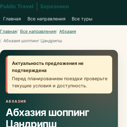
Public Travel
Березники
Главная
Все направления
Все туры
Главная
Все направления
Абхазия
Абхазия шоппинг Цандрипш
Актуальность предложения не
подтверждена
Перед планированием поездки проверьте
текущие условия и доступность.
АБХАЗИЯ
Абхазия шоппинг
Цандрипш