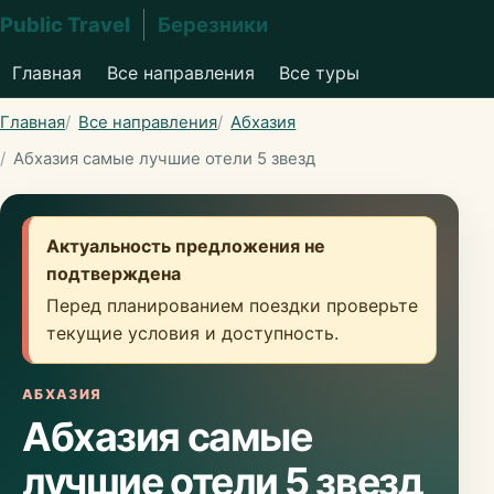
Public Travel
Березники
Главная
Все направления
Все туры
Главная
Все направления
Абхазия
Абхазия самые лучшие отели 5 звезд
Актуальность предложения не
подтверждена
Перед планированием поездки проверьте
текущие условия и доступность.
АБХАЗИЯ
Абхазия самые
лучшие отели 5 звезд